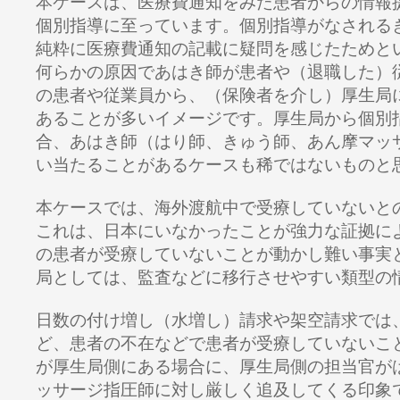
本ケースは、医療費通知をみた患者からの情報
個別指導に至っています。
個別指導
がなされる
純粋に医療費通知の記載に疑問を感じたためと
何らかの原因であはき師が患者や（退職した）
の患者や従業員から、（保険者を介し）厚生局
あることが多いイメージです。厚生局から個別
合、あはき師（はり師、きゅう師、あん摩マッ
い当たることがあるケースも稀ではないものと
本ケースでは、海外渡航中で受療していないと
これは、日本にいなかったことが強力な証拠に
の患者が受療していないことが動かし難い事実
局としては、監査などに移行させやすい類型の
日数の付け増し（水増し）請求や架空請求では
ど、患者の不在などで患者が受療していないこ
が厚生局側にある場合に、厚生局側の担当官が
ッサージ指圧師に対し厳しく追及してくる印象