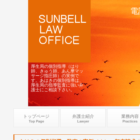
電
厚生局の個別指導（はり
師、きゅう師、あん摩マッ
サージ指圧師）の実例で
す。あはきの個別指導は、
厚生局の指導監査に強い弁
護士にご相談下さい。
トップページ
弁護士紹介
業務内容
Top Page
Lawyer
Practices